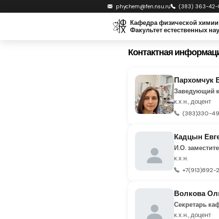
phychem@fen.nsu.ru
(383) 363-42-
Кафедра физической химии
Факультет естественных нау
Контактная информац
Пархомчук 
Заведующий 
к.х.н., доцент
(383)330-49
Кадцын Евг
И.О. замести
к.х.н.
+7(913)892-2
Волкова Ол
Секретарь ка
к.х.н., доцент