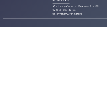
КОНТАКТЫ
г. Новосибирск, ул. Пирогова 2, к. 108
(383) 363-42-04
phychem@fen.nsu.ru