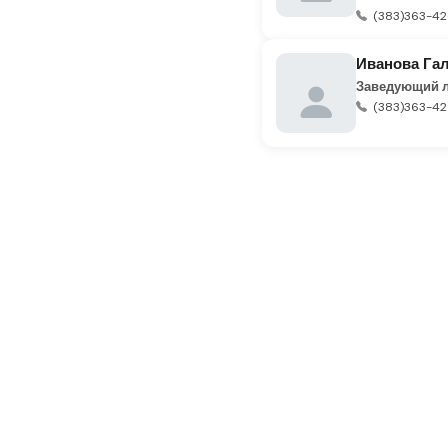
(383)363-42-
Иванова Га
Заведующий 
(383)363-42-